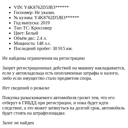
VIN:
Y4K8762D5JB3******
Госномер:
Не указан.
№ кузова:
Y4K8762D5JB3******
Год выпуска:
2019
Тип ТС:
Кроссовер
Цвет:
Белый
Объём двc:
2.4 л.
Мощность:
148 л.с.
Последний пробег:
30 915 км.
Не найдены ограничения на регистрацию
Запрет регистрационных действий на машину накладывается,
если у автовладельца есть неоплаченные штрафы и налоги,
либо если имущество стало предметом спора.
Нет сведений о розыске
Покупка разыскиваемого автомобиля грозит тем, что его
отберут в ГИБДД при регистрации, и пока будет идти
следствие, а это может затянуться на долгий срок, автомобиль
будет стоять на штрафплощадке.
Залог не найден