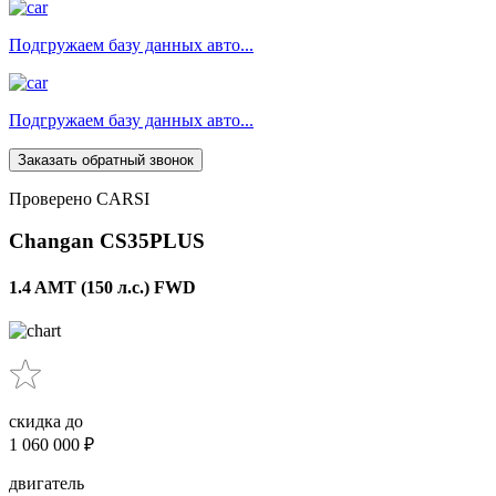
Подгружаем базу данных авто...
Подгружаем базу данных авто...
Заказать обратный звонок
Проверено CARSI
Changan CS35PLUS
1.4 AMT (150 л.с.) FWD
скидка до
1 060 000 ₽
двигатель