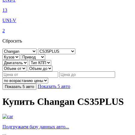
13
UNI-V
2
Сбросить
Показать
5
авто
Показать
5
авто
Купить Changan CS35PLUS
Подгружаем базу данных авто...