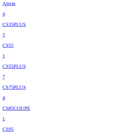
Alsvin
4
CS35PLUS
5
CS55
1
CS55PLUS
7
CS75PLUS
4
CS85COUPE
1
CS95