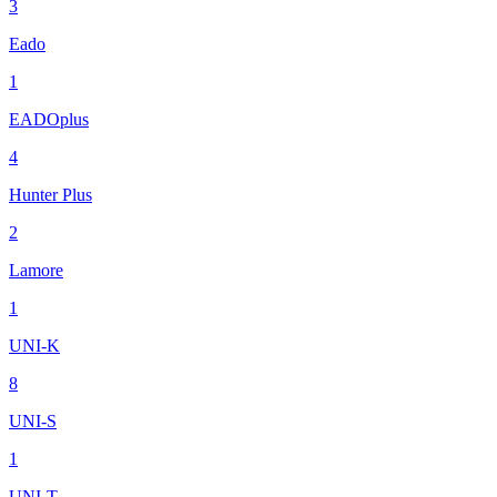
3
Eado
1
EADOplus
4
Hunter Plus
2
Lamore
1
UNI-K
8
UNI-S
1
UNI-T