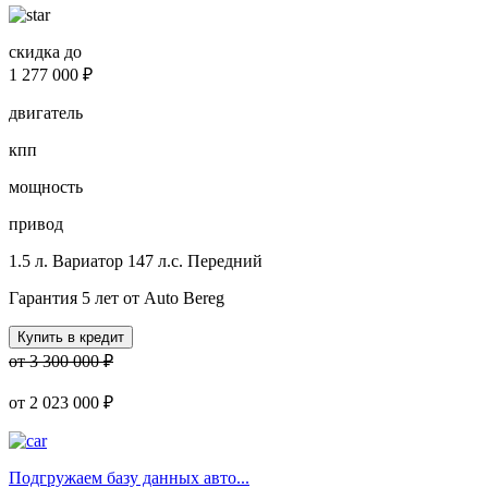
скидка до
1 277 000 ₽
двигатель
кпп
мощность
привод
1.5 л.
Вариатор
147 л.с.
Передний
Гарантия 5 лет от Auto Bereg
Купить в кредит
от 3 300 000 ₽
от
2 023 000 ₽
Подгружаем базу данных авто...