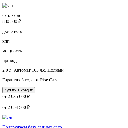
скидка до
880 500 ₽
двигатель
кпп
мощность
привод
2.0 л.
Автомат
163 л.с.
Полный
Гарантия 3 года от Rise Cars
Купить в кредит
от 2 935 000 ₽
от
2 054 500 ₽
Подгружаем базу данных авто...