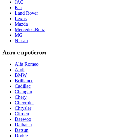
JAC
Kia
Land Rover
Lexus
Mazda
Mercedes-Benz
MG
Nissan
Авто с пробегом
Alfa Romeo
Audi
BMW
Brilliance
Cadillac
Changan
Chery
Chevrolet
Chrysler
Citroen
Daewoo
Daihatsu
Datsun
Dodge