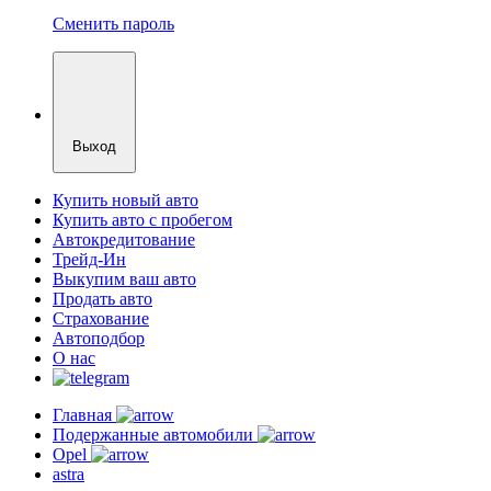
Сменить пароль
Выход
Купить новый авто
Купить авто с пробегом
Автокредитование
Трейд-Ин
Выкупим ваш авто
Продать авто
Страхование
Автоподбор
О нас
Главная
Подержанные автомобили
Opel
astra