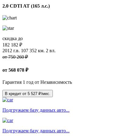
2.0 CDTI AT (165 л.с.)
скидка до
182 182 ₽
2012 г.в.
107 352 км.
2 вл.
от 750 260 ₽
от
568 078
₽
Гарантия 1 год от Независимость
В кредит от
5 527
₽/мес.
Подгружаем базу данных авто...
Подгружаем базу данных авто...